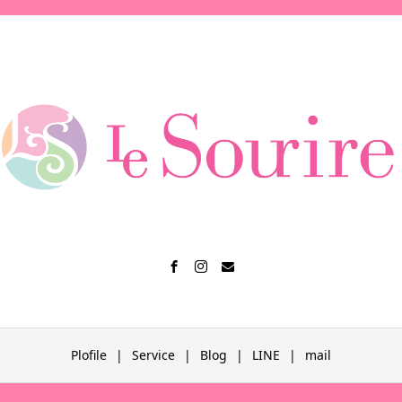
Plofile
Service
Blog
LINE
mail