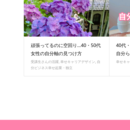
頑張ってるのに空回り…40・50代
40代
女性の自分軸の見つけ方
自分ら
受講生さんの活躍
,
幸せキャリアデザイン
,
自
幸せキャ
分ビジネス幸せ起業・独立