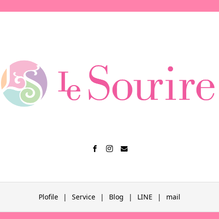
Plofile
Service
Blog
LINE
mail