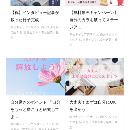
【祝】インタビュー記事が
【無料動画キャンペーン】
載った冊子完成！
自分のカラを破ってステー
ジア...
幸せキャリアデザイン
,
自分スタイル
で生きる
,
自分ビジネス幸せ起業・独
幸せキャリアデザイン
,
自分スタイル
立
で生きる
,
自分ビジネス幸せ起業・独
立
自分磨きのポイント 「自分
大丈夫！まずは自分にOK
をもっと磨こうと研究して
を出そう
ま...
幸せキャリアデザイン
,
自分スタイル
で生きる
,
自分ビジネス幸せ起業・独
好印象イメージコンサルティング
,
幸
立
せキャリアデザイン
,
自分スタイルで