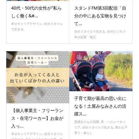
40代・50代の女性が”私ら
スタンドFM第3回配信「自
しく働く&#...
分の中にある宝物を見つけ
て...
幸せキャリアデザイン
,
自分スタイル
で生きる
自分スタイルで生きる
,
自分ビジネス
幸せ起業・独立
子育て期が最高の思い出に
なる！土屋みなみさんの活
【個人事業主・フリーラン
躍ス...
ス・在宅ワーカー】お金が
受講生さんの活躍
,
美・ヘルシーキャ
入っ...
リア
,
自分スタイルで生きる
,
豊かな子
育て・暮らし
幸せキャリアデザイン
,
自分スタイル