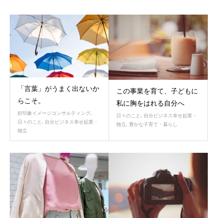
「言葉」がうまく出ないか
この事業を育て、子どもに
らこそ。
私に胸をはれる自分へ
好印象イメージコンサルティング
,
日々のこと
,
自分ビジネス幸せ起業・
日々のこと
,
自分ビジネス幸せ起業・
独立
,
豊かな子育て・暮らし
独立