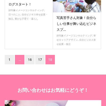
ログスタート！
好印象イメージコンサルティング
,
日々のこと
,
自分ビジネス幸せ起業・
写真苦手さん対象！自分ら
独立
,
豊かな子育て・暮らし
しい仕事が舞い込むビジネ
スプ...
好印象イメージコンサルティング
,
幸
せキャリアデザイン
,
自分ビジネス幸
せ起業・独立
1
…
16
17
18
お問い合わせはお気軽にどうぞ！