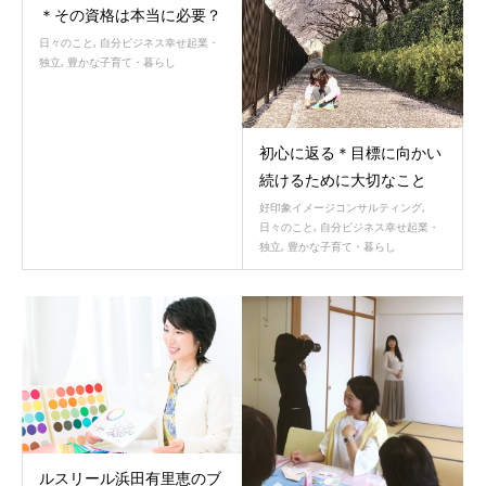
＊その資格は本当に必要？
日々のこと
,
自分ビジネス幸せ起業・
独立
,
豊かな子育て・暮らし
初心に返る＊目標に向かい
続けるために大切なこと
好印象イメージコンサルティング
,
日々のこと
,
自分ビジネス幸せ起業・
独立
,
豊かな子育て・暮らし
ルスリール浜田有里恵のブ