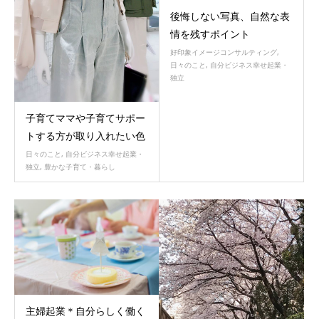
後悔しない写真、自然な表
情を残すポイント
好印象イメージコンサルティング
,
日々のこと
,
自分ビジネス幸せ起業・
独立
子育てママや子育てサポー
トする方が取り入れたい色
日々のこと
,
自分ビジネス幸せ起業・
独立
,
豊かな子育て・暮らし
主婦起業＊自分らしく働く