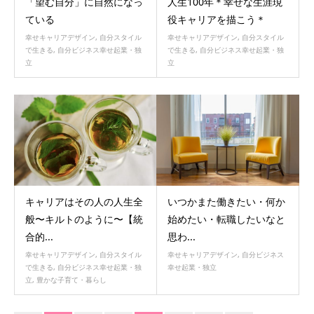
「望む自分」に自然になっ
人生100年＊幸せな生涯現
ている
役キャリアを描こう＊
幸せキャリアデザイン
,
自分スタイル
幸せキャリアデザイン
,
自分スタイル
で生きる
,
自分ビジネス幸せ起業・独
で生きる
,
自分ビジネス幸せ起業・独
立
立
キャリアはその人の人生全
いつかまた働きたい・何か
般〜キルトのように〜【統
始めたい・転職したいなと
合的...
思わ...
幸せキャリアデザイン
,
自分スタイル
幸せキャリアデザイン
,
自分ビジネス
で生きる
,
自分ビジネス幸せ起業・独
幸せ起業・独立
立
,
豊かな子育て・暮らし