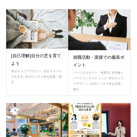
[自己理解]自分の芝を育て
就職活動・面接での服装ポ
よう
イント
幸せキャリアデザイン
,
自分スタイル
パーソナルカラー・色彩学
,
好印象イ
で生きる
,
自分ビジネス幸せ起業・独
メージコンサルティング
,
幸せキャリ
立
アデザイン
,
自分ビジネス幸せ起業・
独立