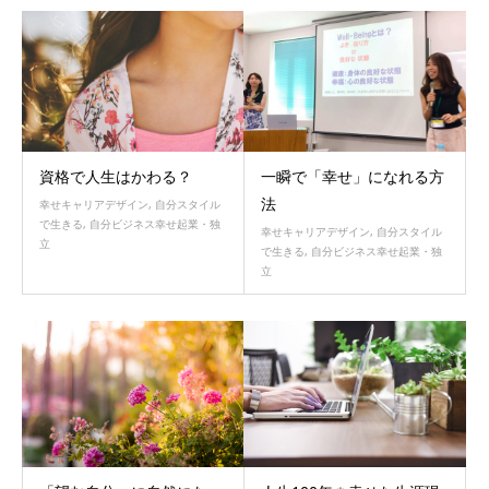
資格で人生はかわる？
一瞬で「幸せ」になれる方
法
幸せキャリアデザイン
,
自分スタイル
で生きる
,
自分ビジネス幸せ起業・独
幸せキャリアデザイン
,
自分スタイル
立
で生きる
,
自分ビジネス幸せ起業・独
立