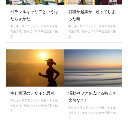
パラレルキャリアというは
就職か起業か…迷ってしま
たらきかた
った時
幸せキャリアデザイン
,
自分スタイル
幸せキャリアデザイン
,
自分スタイル
で生きる
,
自分ビジネス幸せ起業・独
で生きる
,
自分ビジネス幸せ起業・独
立
立
幸せ実現のデザイン思考
活動やワクを広げる時こそ
大切なこと
幸せキャリアデザイン
,
自分スタイル
で生きる
,
自分ビジネス幸せ起業・独
幸せキャリアデザイン
,
自分スタイル
立
で生きる
,
自分ビジネス幸せ起業・独
立