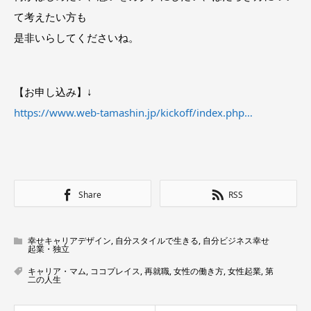
て考えたい方も
是非いらしてくださいね。
【お申し込み】↓
https://www.web-tamashin.jp/kickoff/index.php…
Share
RSS
幸せキャリアデザイン
,
自分スタイルで生きる
,
自分ビジネス幸せ
起業・独立
キャリア・マム
,
ココプレイス
,
再就職
,
女性の働き方
,
女性起業
,
第
二の人生