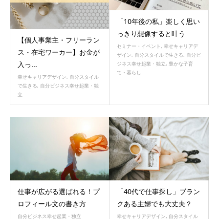
「10年後の私」楽しく思い
っきり想像すると叶う
【個人事業主・フリーラン
セミナー・イベント
,
幸せキャリアデ
ス・在宅ワーカー】お金が
ザイン
,
自分スタイルで生きる
,
自分ビ
入っ...
ジネス幸せ起業・独立
,
豊かな子育
て・暮らし
幸せキャリアデザイン
,
自分スタイル
で生きる
,
自分ビジネス幸せ起業・独
立
仕事が広がる選ばれる！プ
「40代で仕事探し」ブラン
ロフィール文の書き方
クある主婦でも大丈夫？
自分ビジネス幸せ起業・独立
幸せキャリアデザイン
,
自分スタイル