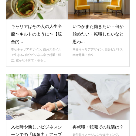
キャリアはその人の人生全
いつかまた働きたい・何か
般〜キルトのように〜【統
始めたい・転職したいなと
合的...
思わ...
幸せキャリアデザイン
,
自分スタイル
幸せキャリアデザイン
,
自分ビジネス
で生きる
,
自分ビジネス幸せ起業・独
幸せ起業・独立
立
,
豊かな子育て・暮らし
入社時や新しいビジネスシ
再就職・転職での服装は？
ーンでの「印象力」アップ
好印象イメージコンサルティング
,