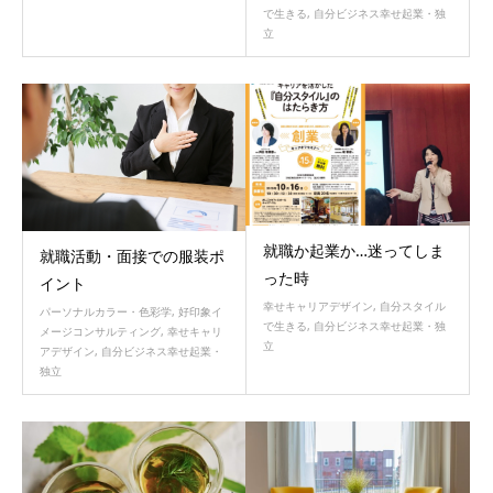
で生きる
,
自分ビジネス幸せ起業・独
立
就職か起業か…迷ってしま
就職活動・面接での服装ポ
った時
イント
幸せキャリアデザイン
,
自分スタイル
パーソナルカラー・色彩学
,
好印象イ
で生きる
,
自分ビジネス幸せ起業・独
メージコンサルティング
,
幸せキャリ
立
アデザイン
,
自分ビジネス幸せ起業・
独立