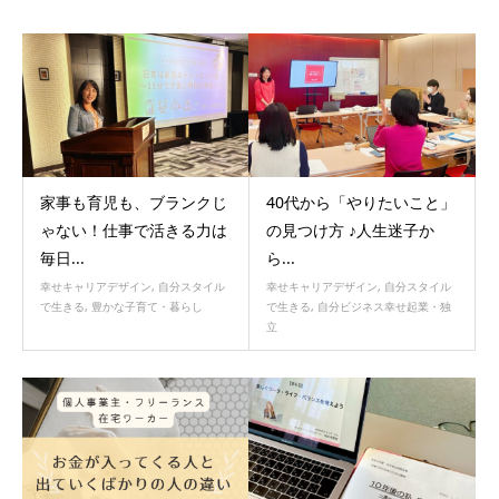
家事も育児も、ブランクじ
40代から「やりたいこと」
ゃない！仕事で活きる力は
の見つけ方 ♪人生迷子か
毎日...
ら...
幸せキャリアデザイン
,
自分スタイル
幸せキャリアデザイン
,
自分スタイル
で生きる
,
豊かな子育て・暮らし
で生きる
,
自分ビジネス幸せ起業・独
立