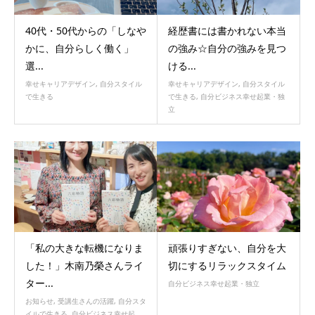
40代・50代からの「しなや
経歴書には書かれない本当
かに、自分らしく働く」
の強み☆自分の強みを見つ
選...
ける...
幸せキャリアデザイン
,
自分スタイル
幸せキャリアデザイン
,
自分スタイル
で生きる
で生きる
,
自分ビジネス幸せ起業・独
立
「私の大きな転機になりま
頑張りすぎない、自分を大
した！」木南乃榮さんライ
切にするリラックスタイム
ター...
自分ビジネス幸せ起業・独立
お知らせ
,
受講生さんの活躍
,
自分スタ
イルで生きる
,
自分ビジネス幸せ起