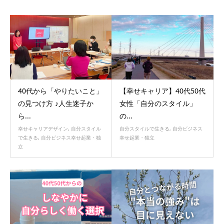
40代から「やりたいこと」
【幸せキャリア】40代50代
の見つけ方 ♪人生迷子か
女性「自分のスタイル」
ら...
の...
幸せキャリアデザイン
,
自分スタイル
自分スタイルで生きる
,
自分ビジネス
で生きる
,
自分ビジネス幸せ起業・独
幸せ起業・独立
立