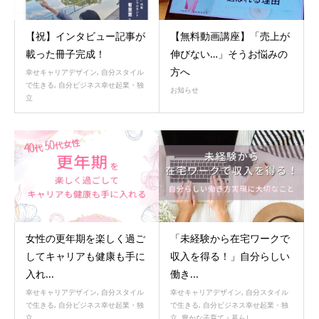
【祝】インタビュー記事が
【無料動画講座】「売上が
載った冊子完成！
伸びない…」そうお悩みの
方へ
幸せキャリアデザイン
,
自分スタイル
で生きる
,
自分ビジネス幸せ起業・独
お知らせ
立
女性の更年期を楽しく過ご
「未経験から在宅ワークで
してキャリアも健康も手に
収入を得る！」自分らしい
入れ...
働き...
幸せキャリアデザイン
,
自分スタイル
幸せキャリアデザイン
,
自分スタイル
で生きる
,
自分ビジネス幸せ起業・独
で生きる
,
自分ビジネス幸せ起業・独
立
立
,
豊かな子育て・暮らし