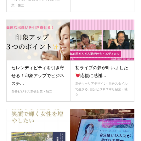
業・独立
セレンディピティを引き寄
初ライブの夢が叶いました
せる！印象アップでビジネ
応援に感謝...
スチ...
幸せキャリアデザイン
,
自分スタイル
で生きる
,
自分ビジネス幸せ起業・独
自分ビジネス幸せ起業・独立
立