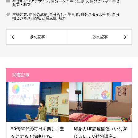
幸せキャリアデザイン
,
自分スタイルで生きる
,
自分ビジネス幸せ
起業・独立
主婦起業
,
自分の成長
,
自分らしく生きる
,
自分スタイル発見
,
自分
軸ビジネス
,
起業
,
起業支援
,
魅力
関連記事
50代60代の毎日を楽しく豊
印象力UP講座開催（いなぎ
かにする！顔映りの...
ICカレッジ特別講座...