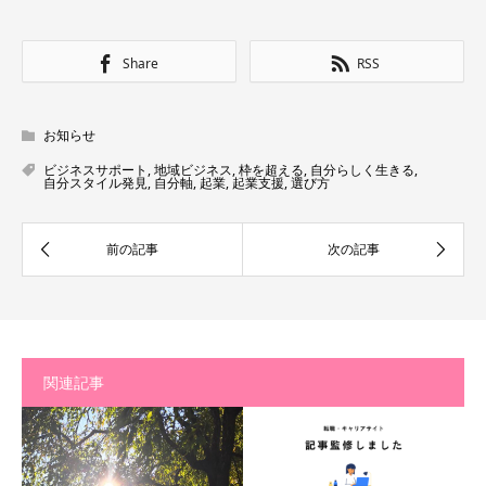
Share
RSS
お知らせ
ビジネスサポート
,
地域ビジネス
,
枠を超える
,
自分らしく生きる
,
自分スタイル発見
,
自分軸
,
起業
,
起業支援
,
選び方
関連記事