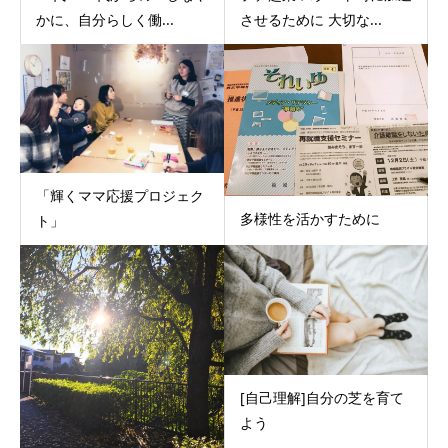
かに、自分らしく働...
させるために 大切な...
「輝くママ応援プロジェク
多様性を活かすために
ト」
[自己理解]自分の芝を育て
よう