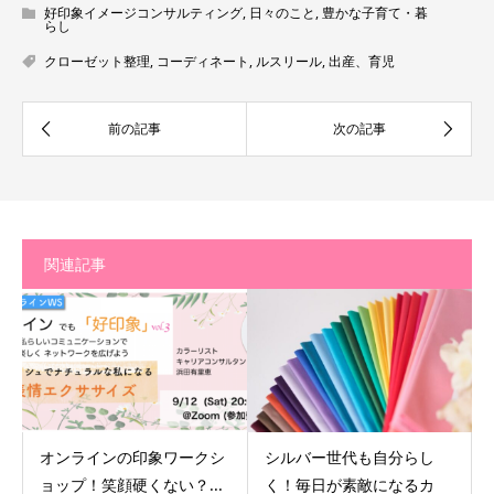
好印象イメージコンサルティング
,
日々のこと
,
豊かな子育て・暮
らし
クローゼット整理
,
コーディネート
,
ルスリール
,
出産、育児
関連記事
オンラインの印象ワークシ
シルバー世代も自分らし
ョップ！笑顔硬くない？...
く！毎日が素敵になるカ