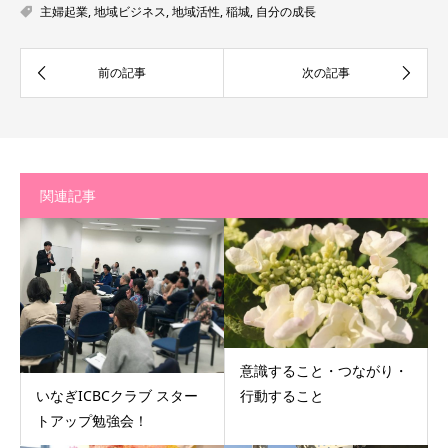
主婦起業
,
地域ビジネス
,
地域活性
,
稲城
,
自分の成長
関連記事
意識すること・つながり・
行動すること
いなぎICBCクラブ スター
トアップ勉強会！