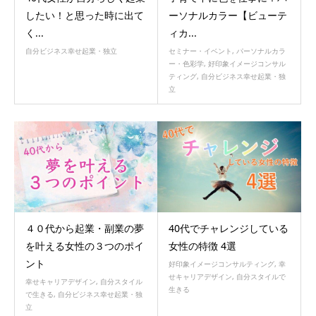
したい！と思った時に出て
ーソナルカラー【ビューテ
く...
ィカ...
自分ビジネス幸せ起業・独立
セミナー・イベント
,
パーソナルカラ
ー・色彩学
,
好印象イメージコンサル
ティング
,
自分ビジネス幸せ起業・独
立
４０代から起業・副業の夢
40代でチャレンジしている
を叶える女性の３つのポイ
女性の特徴 4選
ント
好印象イメージコンサルティング
,
幸
せキャリアデザイン
,
自分スタイルで
幸せキャリアデザイン
,
自分スタイル
生きる
で生きる
,
自分ビジネス幸せ起業・独
立