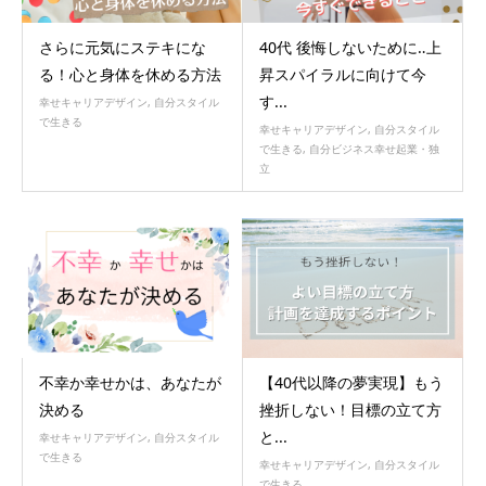
さらに元気にステキにな
40代 後悔しないために‥上
る！心と身体を休める方法
昇スパイラルに向けて今
す...
幸せキャリアデザイン
,
自分スタイル
で生きる
幸せキャリアデザイン
,
自分スタイル
で生きる
,
自分ビジネス幸せ起業・独
立
不幸か幸せかは、あなたが
【40代以降の夢実現】もう
決める
挫折しない！目標の立て方
と...
幸せキャリアデザイン
,
自分スタイル
で生きる
幸せキャリアデザイン
,
自分スタイル
で生きる