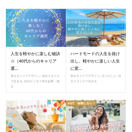
人生を軽やかに楽しむ秘訣
ハードモードの人生を抜け
☆（40代からのキャリア
出し、軽やかに楽しい人生
選...
に変...
幸せキャリアデザイン
,
自分スタイル
幸せキャリアデザイン
,
日々のこと
,
自
で生きる
,
自分ビジネス幸せ起業・独
分スタイルで生きる
立